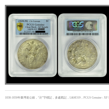
1838-1850年臺灣老公銀，“卍”字標記，多處戳記，L&M319，PCGS Genuine - XF De