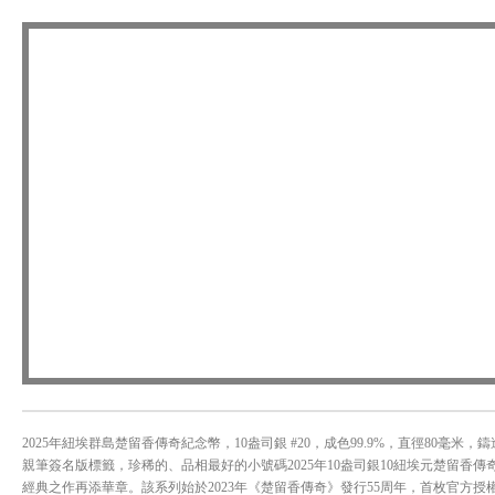
2025年紐埃群島楚留香傳奇紀念幣，10盎司銀 #20，成色99.9%，直徑80毫米，鑄造量
親筆簽名版標籤，珍稀的、品相最好的小號碼2025年10盎司銀10紐埃元楚留香傳奇
經典之作再添華章。該系列始於2023年《楚留香傳奇》發行55周年，首枚官方