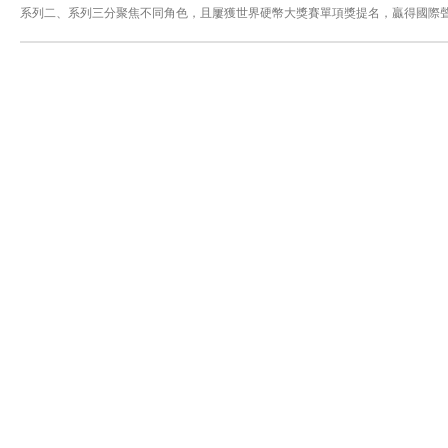
系列二、系列三分聚焦不同角色，且屢獲世界硬幣大獎賽單項獎提名，贏得國際聲
繪原畫稿；世界硬幣大獎賽終身成就獎得主、原上海造幣有限公司高級工藝美術
席設計師赫爾穆特·安德森林格操刀——這位三度摘得世界硬幣大獎賽最佳硬幣大
盎司銀幣不僅承載古龍筆下的俠義世界，更成為錢幣藝術交融的璀璨結晶。