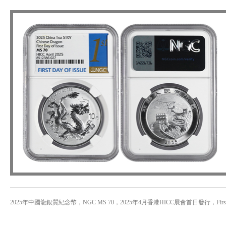
2025年中國龍銀質紀念幣，NGC MS 70，2025年4月香港HICC展會首日發行，First Day of I