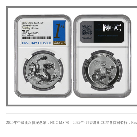
2025年中國龍銀質紀念幣，NGC MS 70，2025年4月香港HICC展會首日發行，First Day of I