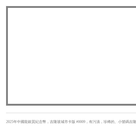
2025年中國龍銀質紀念幣，吉隆玻城市卡版 #0009，有污漬，珍稀的、小號碼吉