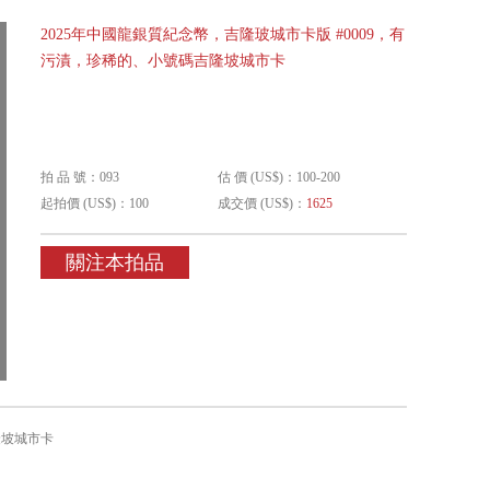
2025年中國龍銀質紀念幣，吉隆玻城市卡版 #0009，有
污漬，珍稀的、小號碼吉隆坡城市卡
拍 品 號：093
估 價 (US$)：100-200
起拍價 (US$)：100
成交價 (US$)：
1625
關注本拍品
隆坡城市卡