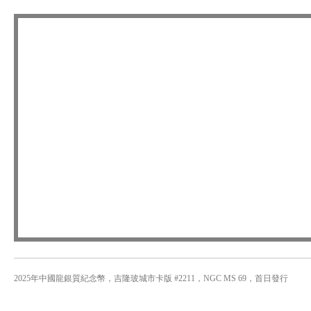
2025年中國龍銀質紀念幣，吉隆玻城市卡版 #2211，NGC MS 69，首日發行