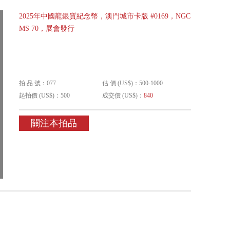
2025年中國龍銀質紀念幣，澳門城市卡版 #0169，NGC
MS 70，展會發行
拍 品 號：077
估 價 (US$)：500-1000
起拍價 (US$)：500
成交價 (US$)：
840
關注本拍品