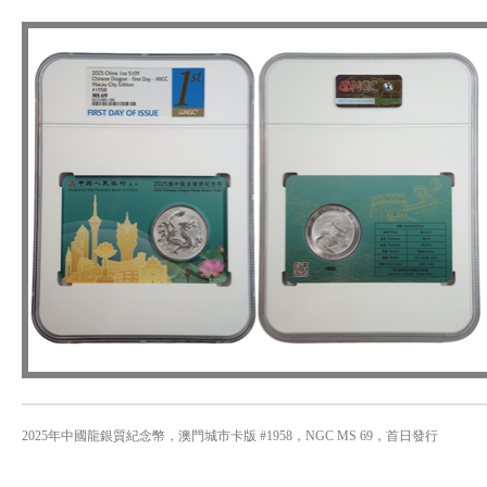
2025年中國龍銀質紀念幣，澳門城市卡版 #1958，NGC MS 69，首日發行