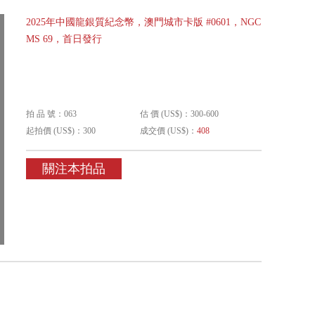
2025年中國龍銀質紀念幣，澳門城市卡版 #0601，NGC
MS 69，首日發行
拍 品 號：063
估 價 (US$)：300-600
起拍價 (US$)：300
成交價 (US$)：
408
關注本拍品