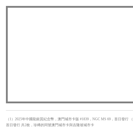
（1）2025年中國龍銀質紀念幣，澳門城市卡版 #1839，NGC MS 69，首日發行 （
首日發行 共2枚，珍稀的同號澳門城市卡與吉隆坡城市卡