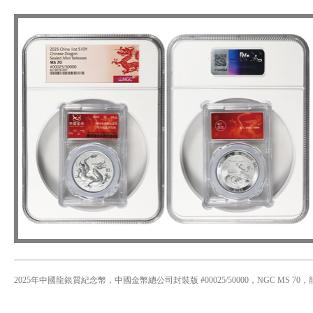
2025年中國龍銀質紀念幣，中國金幣總公司封裝版 #00025/50000，NGC M