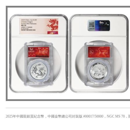
2025年中國龍銀質紀念幣，中國金幣總公司封裝版 #00017/50000，NGC M