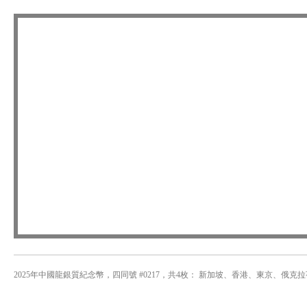
2025年中國龍銀質紀念幣，四同號 #0217，共4枚： 新加坡、香港、東京、俄克