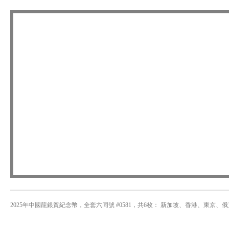
2025年中國龍銀質紀念幣，全套六同號 #0581，共6枚： 新加坡、香港、東京