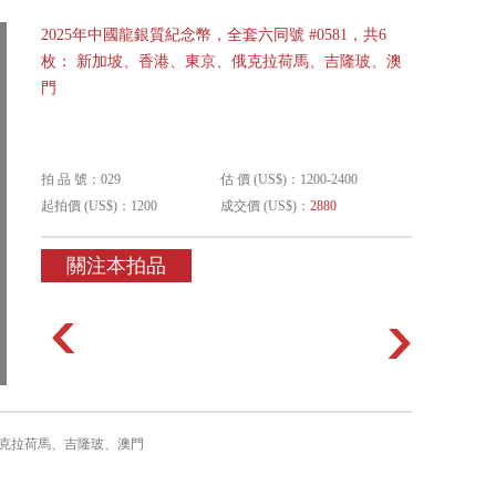
2025年中國龍銀質紀念幣，全套六同號 #0581，共6
枚： 新加坡、香港、東京、俄克拉荷馬、吉隆玻、澳
門
拍 品 號：029
估 價 (US$)：1200-2400
起拍價 (US$)：1200
成交價 (US$)：
2880
關注本拍品
、俄克拉荷馬、吉隆玻、澳門