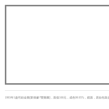
1993年1盎司鉑金雞[劉奎齡?雙雞圖]，面值100元，成色99.95%，鏡面，原始包