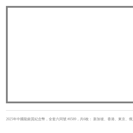
2025年中國龍銀質紀念幣，全套六同號 #0589，共6枚： 新加坡、香港、東京