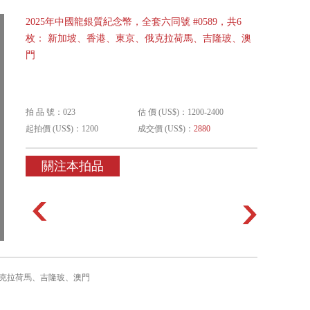
2025年中國龍銀質紀念幣，全套六同號 #0589，共6
枚： 新加坡、香港、東京、俄克拉荷馬、吉隆玻、澳
門
拍 品 號：023
估 價 (US$)：1200-2400
起拍價 (US$)：1200
成交價 (US$)：
2880
關注本拍品
、俄克拉荷馬、吉隆玻、澳門