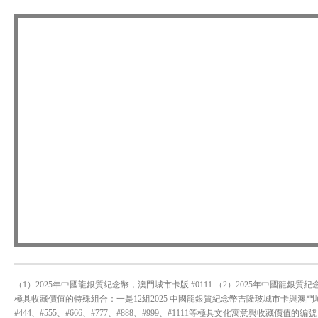
（1）2025年中國龍銀質紀念幣，澳門城市卡版 #0111 （2）2025年中國龍銀質
極具收藏價值的特殊組合：一是12組2025 中國龍銀質紀念幣吉隆玻城市卡與澳門城市卡
#444、#555、#666、#777、#888、#999、#1111等極具文化寓意與收