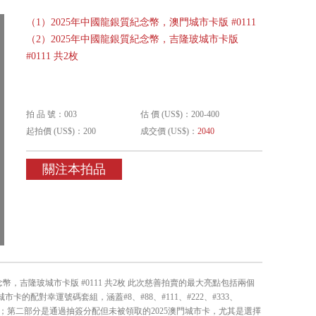
（1）2025年中國龍銀質紀念幣，澳門城市卡版 #0111
（2）2025年中國龍銀質紀念幣，吉隆玻城市卡版
#0111 共2枚
拍 品 號：003
估 價 (US$)：200-400
起拍價 (US$)：200
成交價 (US$)：
2040
關注本拍品
紀念幣，吉隆玻城市卡版 #0111 共2枚 此次慈善拍賣的最大亮點包括兩個
的配對幸運號碼套組，涵蓋#8、#88、#111、#222、#333、
藏價值的編號；第二部分是通過抽簽分配但未被領取的2025澳門城市卡，尤其是選擇