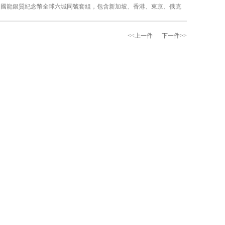
年中國龍銀質紀念幣全球六城同號套組，包含新加坡、香港、東京、俄克
<<上一件
下一件>>