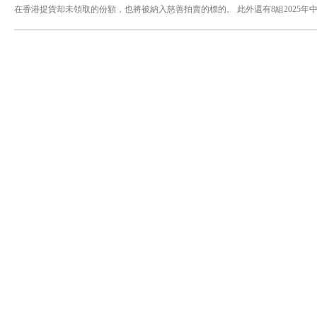
在香港提貨却未領取的份額，也將被納入慈善拍賣的標的。 此外還有8組2025
拉荷馬、吉隆玻、澳門六個版本相同編號的珍稀組合。