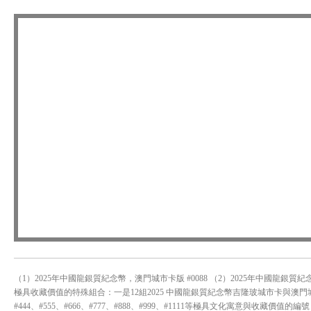
（1）2025年中國龍銀質紀念幣，澳門城市卡版 #0088 （2）2025年中國龍銀質
極具收藏價值的特殊組合：一是12組2025 中國龍銀質紀念幣吉隆玻城市卡與澳門城市卡
#444、#555、#666、#777、#888、#999、#1111等極具文化寓意與收