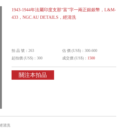
1943-1944年法屬印度支那“富”字一兩正銀銀幣，L&M-
433，NGC AU DETAILS，經清洗
拍 品 號：263
估 價 (US$)：300-600
起拍價 (US$)：300
成交價 (US$)：
1500
關注本拍品
，經清洗