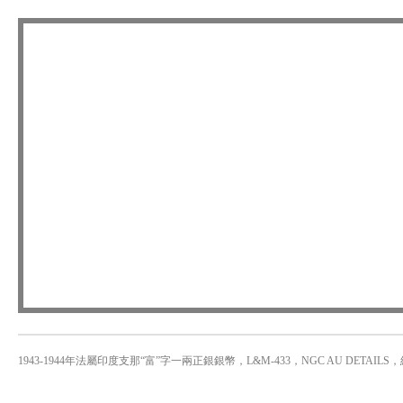
1943-1944年法屬印度支那“富”字一兩正銀銀幣，L&M-433，NGC AU DETAILS