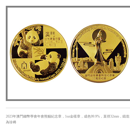
2023年澳門錢幣學會年會熊貓紀念章，1oz金樣章，成色99.9%，直徑32mm，鑄造量
為珍稀