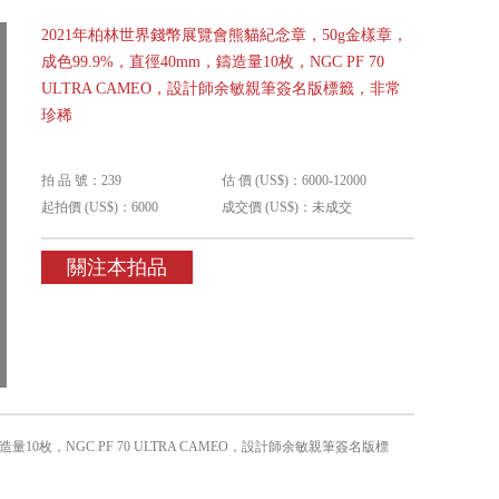
2021年柏林世界錢幣展覽會熊貓紀念章，50g金樣章，
成色99.9%，直徑40mm，鑄造量10枚，NGC PF 70
ULTRA CAMEO，設計師余敏親筆簽名版標籤，非常
珍稀
拍 品 號：239
估 價 (US$)：6000-12000
起拍價 (US$)：6000
成交價 (US$)：未成交
關注本拍品
10枚，NGC PF 70 ULTRA CAMEO，設計師余敏親筆簽名版標