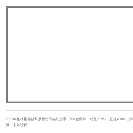
2021年柏林世界錢幣展覽會熊貓紀念章，50g金樣章，成色99.9%，直徑40mm，鑄造量
籤，非常珍稀