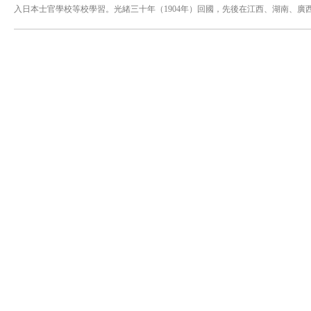
入日本士官學校等校學習。光緒三十年（1904年）回國，先後在江西、湖南、廣
協協統。武昌起義爆發，與雲南講武堂總辦李根源在昆明發起重九起義，隨後建立
軍。至袁世凱妄圖恢復帝制，蔡鍔潛回雲南，與唐繼堯等宣佈雲南獨立，發動護
袁世凱死後，蔡鍔出任四川督軍兼民政長，旋即因病赴日本福岡就醫，於民國五年（
編為 《蔡松坡先生遺集》。