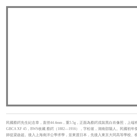
民國蔡鍔先生紀念章，直徑44.4mm，重5.5g，正面為蔡鍔戎裝黑白肖像照，上端
GBCA XF 45，BWS收藏 蔡鍔（1882—1916），字松坡，湖南邵陽人。民
師從梁啟超。後入上海南洋公學求學，並東渡日本，先後入東京大同高等學校、橫