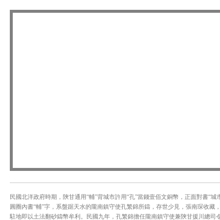
民國北洋政府時期，陝甘通用“輔”背城市許用“孔”當錢壹佰文銅幣，正面對書“城市
圓圈內書“輔”字，系盤踞天水的隴南鎮守使孔繁錦所鑄，存世少見，張南琛收藏
駐地即以土法翻砂鑄幣牟利。民國九年，孔繁錦擔任隴南鎮守使兼陝甘援川總司令