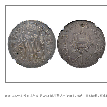
1838-1850年臺灣“道光年鑄”足紋銀餅庫平柒弍老公銀餅，臆造，圖案清晰，原味包