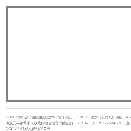
1915年洪憲元年湖南開國紀念幣，當十銅元，Y-401.1，尖瓣花英文無間隔版，N
洪憲元年銅幣納入收藏的極佳機會 拍賣記錄： 2021年11月，PCGS MS66RD，查理斯
NGC MS 65,成交價6,600美元