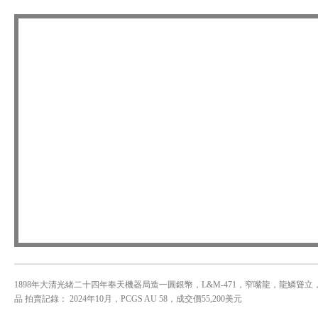
1898年大清光緒二十四年奉天機器局造一圓銀幣，L&M-471，窄嘴龍，龍鱗聳立
品 拍賣記錄： 2024年10月，PCGS AU 58，成交價55,200美元