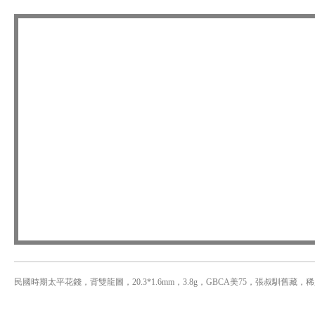
民國時期太平花錢，背雙龍圖，20.3*1.6mm，3.8g，GBCA美75，張叔馴舊藏，