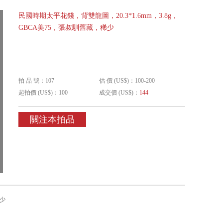
民國時期太平花錢，背雙龍圖，20.3*1.6mm，3.8g，
GBCA美75，張叔馴舊藏，稀少
拍 品 號：107
估 價 (US$)：100-200
起拍價 (US$)：100
成交價 (US$)：
144
關注本拍品
稀少