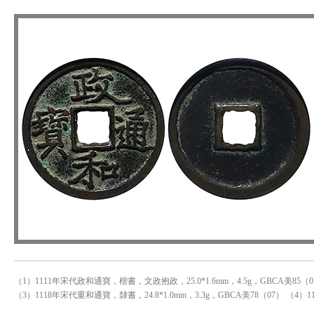
（1）1111年宋代政和通寶，楷書，文政抱政，25.0*1.6mm，4.5g，GBCA美85（07
（3）1118年宋代重和通寶，隸書，24.8*1.0mm，3.3g，GBCA美78（07） （4）1