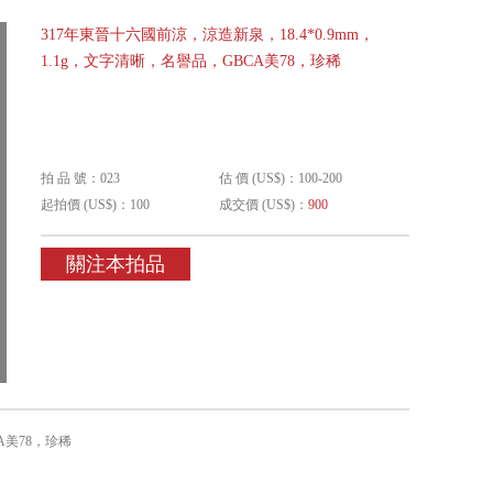
317年東晉十六國前涼，涼造新泉，18.4*0.9mm，
1.1g，文字清晰，名譽品，GBCA美78，珍稀
拍 品 號：023
估 價 (US$)：100-200
起拍價 (US$)：100
成交價 (US$)：
900
關注本拍品
A美78，珍稀