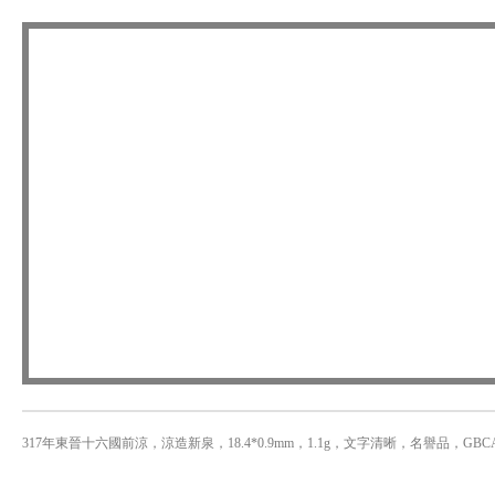
317年東晉十六國前涼，涼造新泉，18.4*0.9mm，1.1g，文字清晰，名譽品，GBC