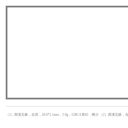
（1）西漢五銖，合背，26.6*2.1mm，5.0g，GBCA美82，稀少 （2）西漢五銖，合背，