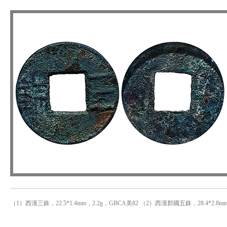
（1）西漢三銖，22.5*1.4mm，2.2g，GBCA美82 （2）西漢郡國五銖，28.4*2.8mm