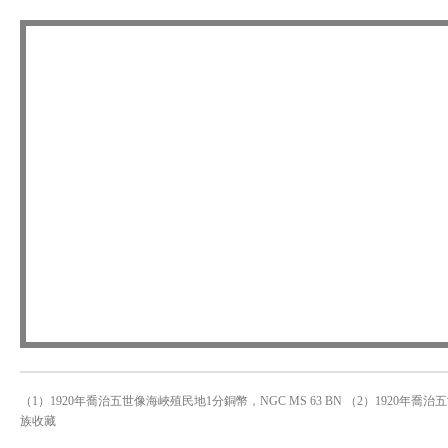
（1）1920年喬治五世像海峽殖民地1分銅幣，NGC MS 63 BN （2）1920年喬
族收藏