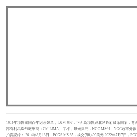
1921年秘魯建國百年紀念銀章，L&M-997，正面為秘魯與北洋政府國徽圖案
部有利馬造幣廠縮寫（CM LIMA）字樣，銀光溫潤，NGC MS64，NGC冠軍分數
拍賣記錄： 2014年8月18日，PCGS MS 65，成交價8,400美元 2022年7月7日，PCG