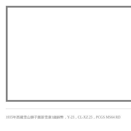
1935年西藏雪山獅子圖新雪康1錢銅幣，Y-23，CL-XZ.25，PCGS MS64 RD