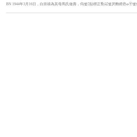
BN 1944年3月16日，白崇禧為其母馬氏做壽，㐷볯貼楐正㐠㌶볯厌䴯䌣㤲ⴰ〶
⼢ാ †††††††††††††††㰠㹰㤱〴맥袼냦讜뫤膍매뒹볯궸鳥늾냦肊ꇨꞤ⼼㹰਍††
†††††††††††††††⼼㹡਍††