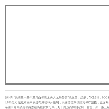
1944年“民國三十三年三月白母馬太夫人九秩榮壽”紀念章，紅銅，YCM48，PCGS MS6
2,880美元 這枚章由中央造幣廠桂林分廠制，民國著名刻模師黃偉存刻模，正面
系國民黨高級將領白崇禧為慶賀其母馬氏九十壽辰而特別定制，有金、銀、銅三種材