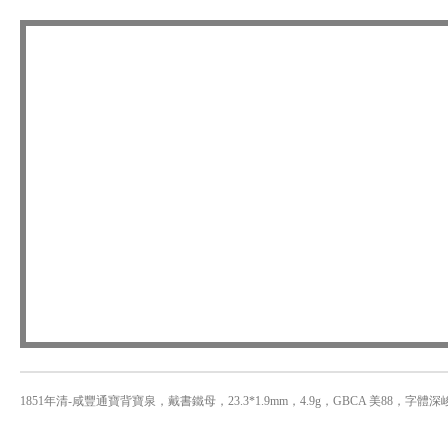
1851年清-咸豐通寶背寶泉，戴書鐵母，23.3*1.9mm，4.9g，GBCA 美88，字