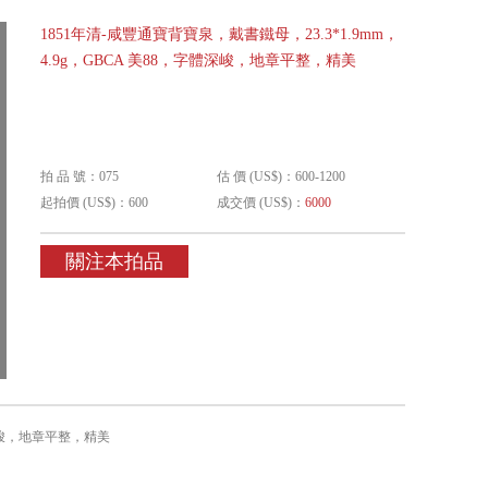
1851年清-咸豐通寶背寶泉，戴書鐵母，23.3*1.9mm，
4.9g，GBCA 美88，字體深峻，地章平整，精美
拍 品 號：075
估 價 (US$)：600-1200
起拍價 (US$)：600
成交價 (US$)：
6000
關注本拍品
體深峻，地章平整，精美