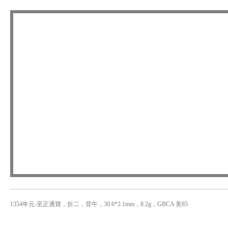
1354年元-至正通寶，折二，背午，30.6*2.1mm，8.2g，GBCA 美85