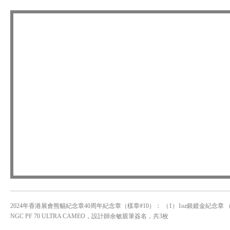
2024年香港展會熊貓紀念章40周年紀念章（樣章#10）： （1）1oz銀鍍金紀念章 
NGC PF 70 ULTRA CAMEO，設計師余敏親筆簽名，共3枚