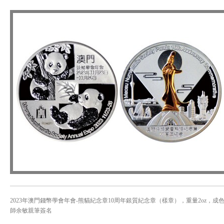
2023年澳門錢幣學會年會-熊貓紀念章10周年銀質紀念章（樣章），重量2oz，成色99.9
師余敏親筆簽名