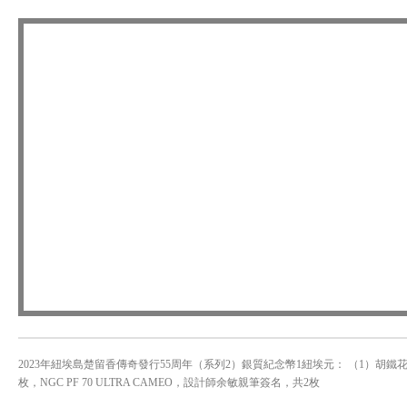
2023年紐埃島楚留香傳奇發行55周年（系列2）銀質紀念幣1紐埃元： （1）胡鐵花#036
枚，NGC PF 70 ULTRA CAMEO，設計師余敏親筆簽名，共2枚