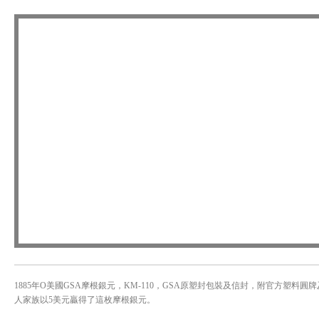
1885年O美國GSA摩根銀元，KM-110，GSA原塑封包裝及信封，附官方塑料圓
人家族以5美元贏得了這枚摩根銀元。