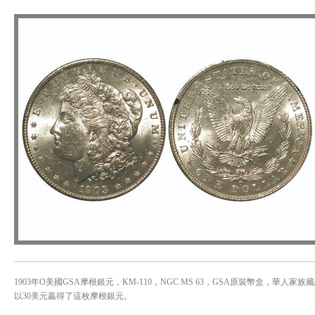
1903年O美國GSA摩根銀元，KM-110，NGC MS 63，GSA原裝幣盒，華人
以30美元贏得了這枚摩根銀元。