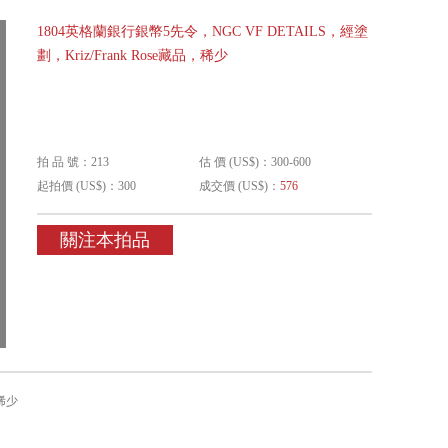
1804英格蘭銀行銀幣5先令，NGC VF DETAILS，經塗
劃，Kriz/Frank Rose藏品，稀少
拍 品 號：213
估 價 (US$)：300-600
起拍價 (US$)：300
成交價 (US$)：
576
關注本拍品
，稀少