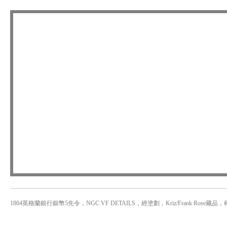
1804英格蘭銀行銀幣5先令，NGC VF DETAILS，經塗劃，Kriz/Frank Rose藏品