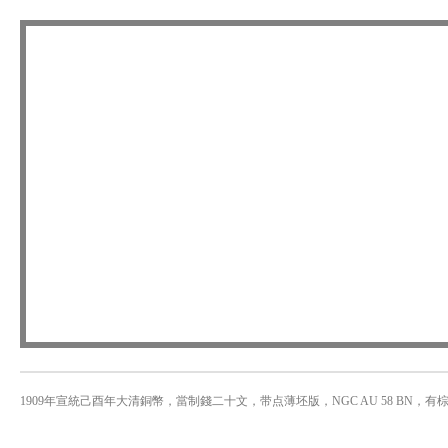
1909年宣統己酉年大清銅幣，當制錢二十文，带点薄坯版，NGC AU 58 BN，有