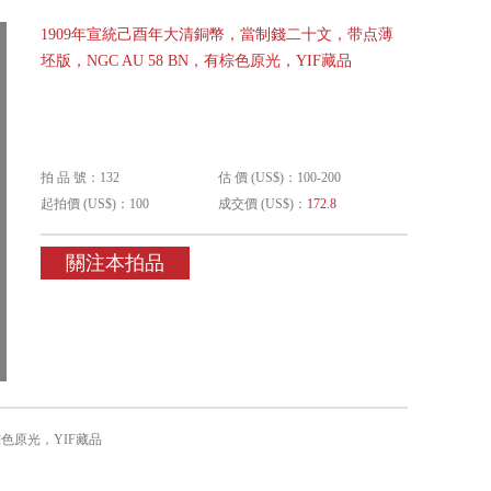
1909年宣統己酉年大清銅幣，當制錢二十文，带点薄
坯版，NGC AU 58 BN，有棕色原光，YIF藏品
拍 品 號：132
估 價 (US$)：100-200
起拍價 (US$)：100
成交價 (US$)：
172.8
關注本拍品
棕色原光，YIF藏品