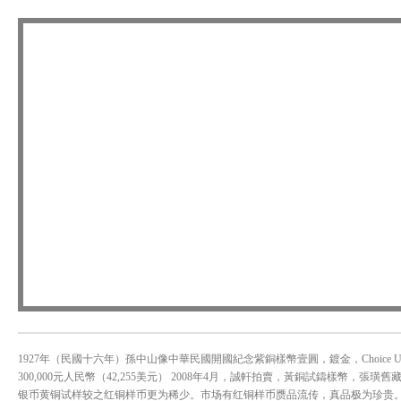
1927年（民國十六年）孫中山像中華民國開國紀念紫銅樣幣壹圓，鍍金，Choice UN
300,000元人民幣（42,255美元） 2008年4月，誠軒拍賣，黃銅試鑄樣幣，張璜舊
银币黄铜试样较之红铜样币更为稀少。市场有红铜样币赝品流传，真品极为珍贵