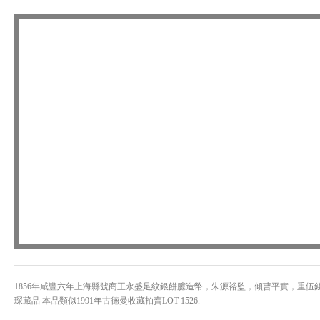
1856年咸豐六年上海縣號商王永盛足紋銀餅臆造幣，朱源裕監，傾曹平實，重伍錢銀，匠
琛藏品 本品類似1991年古德曼收藏拍賣LOT 1526.